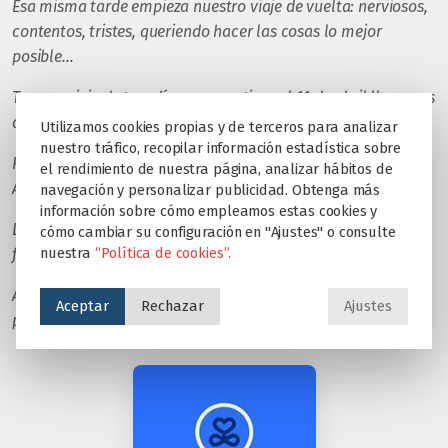
Esa misma tarde empieza nuestro viaje de vuelta: nerviosos,
contentos, tristes, queriendo hacer las cosas lo mejor
posible…
Tras un viaje de tres días consecutivos el 11 de abril llegamos
a Torrelodones (Madrid),
Utilizamos cookies propias y de terceros para analizar
nuestro tráfico, recopilar información estadística sobre
Finalmente, las familias han sido acogidas en Alicante,
el rendimiento de nuestra página, analizar hábitos de
Almería, Lisboa, Málaga, Pamplona, Vitoria y Madrid.
navegación y personalizar publicidad. Obtenga más
información sobre cómo empleamos estas cookies y
Los mensajes de WhatsApp agradeciéndonos todo cuando
cómo cambiar su configuración en "Ajustes" o consulte
nuestra
“Política de cookies”.
fueron llegando…. En fin.
Además de la aportación social obtenida, este viaje ha sido
Aceptar
Rechazar
Ajustes
posible gracias a
: