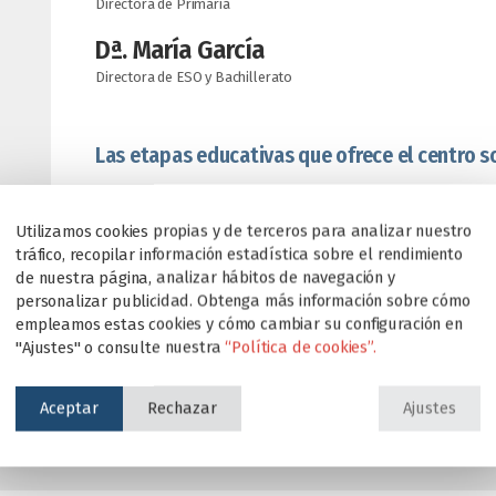
Directora de Primaria
Dª. María García
Directora de ESO y Bachillerato
Las etapas educativas que ofrece el centro s
Educación infantil primer ciclo: desde los 6 
Utilizamos cookies propias y de terceros para analizar nuestro
Educación infantil segundo ciclo: de 3 a 5 año
tráfico, recopilar información estadística sobre el rendimiento
Educación primaria: de 6 a 11 años
de nuestra página, analizar hábitos de navegación y
Educación Secundaria Obligatoria: de 12 a 15
personalizar publicidad. Obtenga más información sobre cómo
empleamos estas cookies y cómo cambiar su configuración en
Bachillerato: 16 y 17 años
"Ajustes" o consulte nuestra
“Política de cookies”.
Aceptar
Rechazar
Ajustes