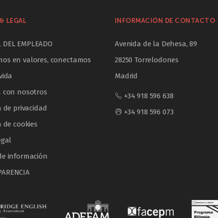
& LEGAL
INFORMACIÓN DE CONTACTO
L DEL EMPLEADO
Avenida de la Dehesa, 89
os en valores, conectamos
28250 Torrelodones
vida
Madrid
a con nosotros
+34 918 596 638
a de privacidad
+34 918 596 073
a de cookies
egal
de información
PARENCIA