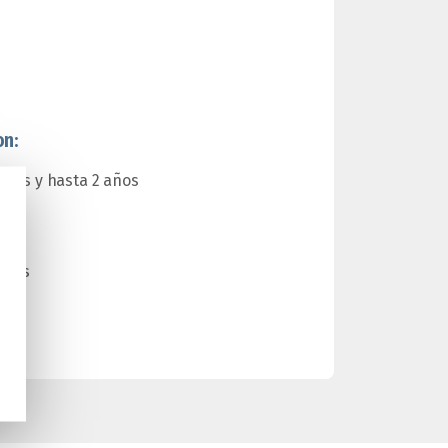
on:
meses y hasta 2 años
s
 años