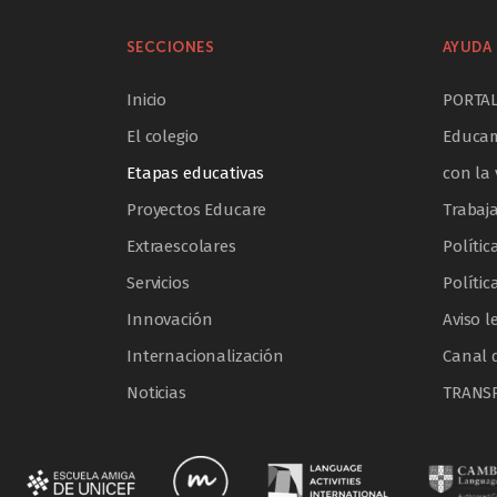
SECCIONES
AYUDA 
Inicio
PORTA
El colegio
Educam
Etapas educativas
con la 
Proyectos Educare
Trabaj
Extraescolares
Polític
Servicios
Polític
Innovación
Aviso l
Internacionalización
Canal 
Noticias
TRANS