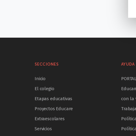
SECCIONES
AYUDA 
Inicio
PORTA
El colegio
Educam
Etapas educativas
con la 
Proyectos Educare
Trabaj
Extraescolares
Polític
Servicios
Polític