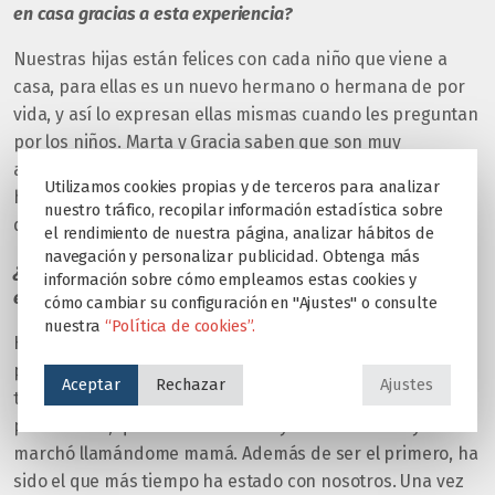
en casa gracias a esta experiencia?
Nuestras hijas están felices con cada niño que viene a
casa, para ellas es un nuevo hermano o hermana de por
vida, y así lo expresan ellas mismas cuando les preguntan
por los niños. Marta y Gracia saben que son muy
afortunadas por todo lo que tienen, pero esto les está
Utilizamos cookies propias y de terceros para analizar
haciendo crecer como personas entregadas a los demás,
nuestro tráfico, recopilar información estadística sobre
que valoran todo lo que les rodea.
el rendimiento de nuestra página, analizar hábitos de
navegación y personalizar publicidad. Obtenga más
¿Hay alguna historia o momento que os haya marcado
información sobre cómo empleamos estas cookies y
especialmente?
cómo cambiar su configuración en "Ajustes" o consulte
nuestra
“Política de cookies”.
Hay muchos momentos que han marcado nuestro
proyecto familiar de acogida, pero el que creo que
Aceptar
Rechazar
Ajustes
tenemos todos más grabado fue la salida de nuestro
primer niño, que estuvo casi año y medio en casa y se
marchó llamándome mamá. Además de ser el primero, ha
sido el que más tiempo ha estado con nosotros. Una vez