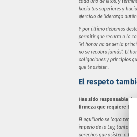
cada uno de ellos, y termin
hacia tus superiores y haci
ejercicio de liderazgo auté
Y por último debemos dest
permitir que recurra a la ca
“
el honor ha de ser la princ
no se recobra jamás”. El hon
obligaciones y principios q
que te asisten.
El respeto tambi
Has sido responsable de 
firmeza que requiere tu 
El equilibrio se logra teni
imperio de la Ley, tanto en
derechos que asisten a todas