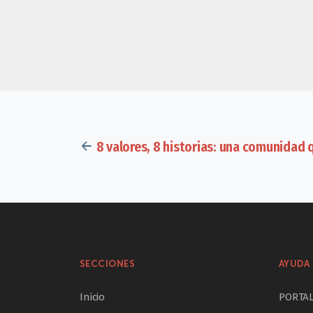
8 valores, 8 historias: una comunidad 
SECCIONES
AYUDA 
Inicio
PORTA