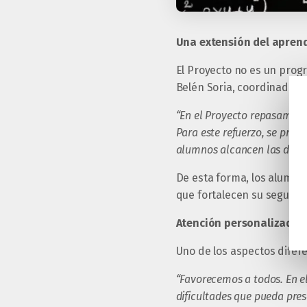
Una extensión del aprend
El Proyecto no es un prog
Belén Soria, coordinadora
“En el Proyecto repasamos 
Para este refuerzo, se prop
alumnos alcancen las destr
De esta forma, los alumno
que fortalecen su segurid
Atención personalizada y
Uno de los aspectos difere
“Favorecemos a todos. En e
dificultades que pueda pres