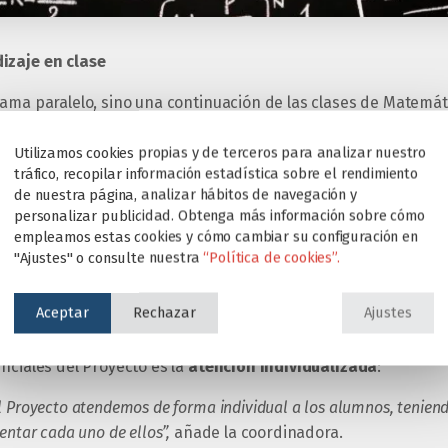
izaje en clase
rama paralelo, sino una continuación de las clases de Matemá
 de esta área en el Grupo Educare:
Utilizamos cookies propias y de terceros para analizar nuestro
los conceptos vistos durante la semana, reforzando aquellos co
tráfico, recopilar información estadística sobre el rendimiento
orcionan fichas con más ejercicios en orden creciente de dificulta
de nuestra página, analizar hábitos de navegación y
personalizar publicidad. Obtenga más información sobre cómo
ezas que deben adquirir”.
empleamos estas cookies y cómo cambiar su configuración en
"Ajustes" o consulte nuestra
“Política de cookies”.
s consolidan lo aprendido y progresan a su propio ritmo, sup
ad y autonomía.
Aceptar
Rechazar
Ajustes
 trabajo en equipo
nciales del Proyecto es la
atención individualizada
:
l Proyecto atendemos de forma individual a los alumnos, teniend
entar cada uno de ellos”,
añade la coordinadora.