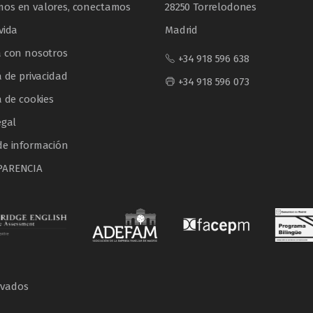
os en valores, conectamos
28250 Torrelodones
vida
Madrid
a con nosotros
+34 918 596 638
a de privacidad
+34 918 596 073
a de cookies
egal
de información
PARENCIA
rvados