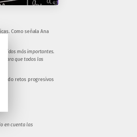
ticas. Como señala Ana
ntenidos más importantes.
d, para que todos los
erando retos progresivos
o en cuenta las