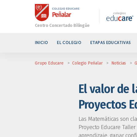
INICIO
EL COLEGIO
ETAPAS EDUCATIVAS
Grupo Educare
>
Colegio Peñalar
>
Noticias
>
G
El valor de 
Proyectos E
Las Matemáticas son clav
Proyecto Educare Taller
aprendizaje, ganar confi