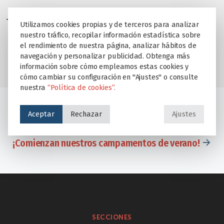
También puede solicitar información en el teléfono 012.
Utilizamos cookies propias y de terceros para analizar
nuestro tráfico, recopilar información estadística sobre
el rendimiento de nuestra página, analizar hábitos de
navegación y personalizar publicidad. Obtenga más
información sobre cómo empleamos estas cookies y
cómo cambiar su configuración en "Ajustes" o consulte
nuestra
“Política de cookies”.
Aceptar
Rechazar
Ajustes
Resultados EVAU 2020
¡Comienzan nuestros campamentos de verano!
SECCIONES