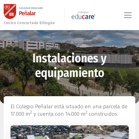
Instalaciones y
equipamiento
El Colegio Peñalar está situado en una parcela de
2
2
17.000 m
y cuenta con 14.000 m
construidos.