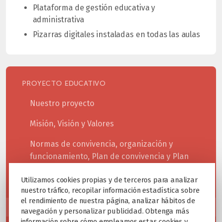
Plataforma de gestión educativa y
administrativa
Pizarras digitales instaladas en todas las aulas
PROYECTO EDUCATIVO
Nuestro proyecto
Misión, Visión y Valores
Normas de convivencia, organización y
funcionamiento, Plan de convivencia y Plan
Digital de Centro
Utilizamos cookies propias y de terceros para analizar
HORARIO DEL CENTRO
nuestro tráfico, recopilar información estadística sobre
el rendimiento de nuestra página, analizar hábitos de
INSTALACIONES Y EQUIPAMIENTO
navegación y personalizar publicidad. Obtenga más
información sobre cómo empleamos estas cookies y